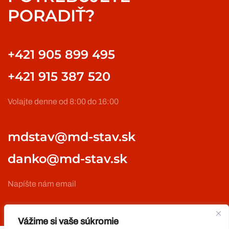
PORADIŤ?
+421 905 899 495
+421 915 387 520
Volajte denne od 8:00 do 16:00
mdstav@md-stav.sk
danko@md-stav.sk
Napíšte nám email
Vážime si vaše súkromie