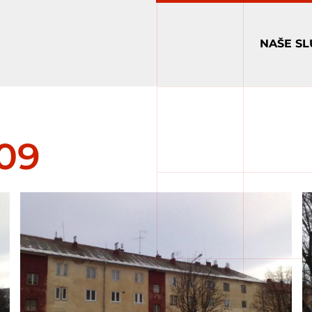
NAŠE SL
009