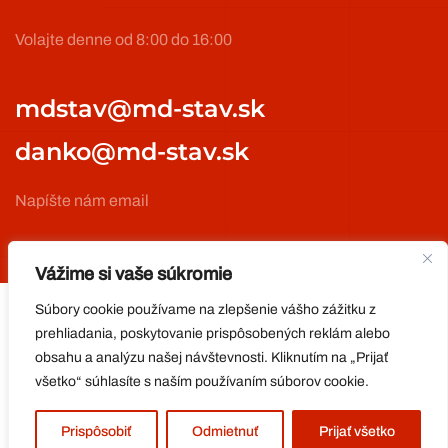
Volajte denne od 8:00 do 16:00
mdstav@md-stav.sk
danko@md-stav.sk
Napíšte nám email
Vážime si vaše súkromie
Súbory cookie používame na zlepšenie vášho zážitku z
prehliadania, poskytovanie prispôsobených reklám alebo
Copyright © 2024 Stav MD s.r.o. Všetky práva vyhradené.
obsahu a analýzu našej návštevnosti. Kliknutím na „Prijať
Realizácia:
COMTECH
.
všetko“ súhlasíte s naším používaním súborov cookie.
Prispôsobiť
Odmietnuť
Prijať všetko