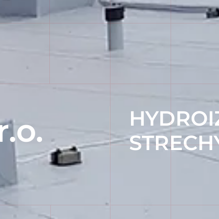
HYDROI
.o.
STRECH