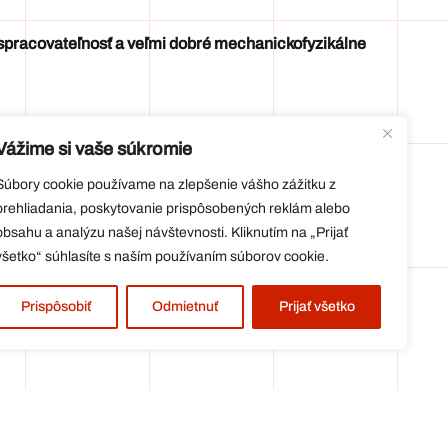
spracovateľnosť a veľmi dobré mechanickofyzikálne
 z mPVC
Vážime si vaše súkromie
Súbory cookie používame na zlepšenie vášho zážitku z
vyšuje)
prehliadania, poskytovanie prispôsobených reklám alebo
obsahu a analýzu našej návštevnosti. Kliknutím na „Prijať
všetko“ súhlasíte s naším používaním súborov cookie.
iev neovplyvňujú hydroizolačný povlak)
350 %)
Prispôsobiť
Odmietnuť
Prijať všetko
v detailoch dosahujú minimálne takú životnosť ako