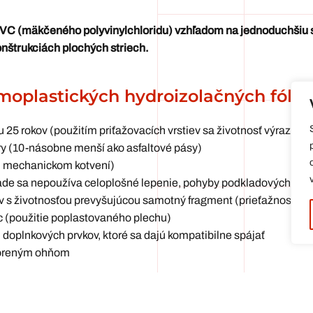
mPVC (mäkčeného polyvinylchloridu) vzhľadom na jednoduchšiu 
onštrukciách plochých striech.
rmoplastických hydroizolačných fólií
 25 rokov (použitím priťažovacích vrstiev sa životnosť výrazne z
áry (10-násobne menší ako asfaltové pásy)
i mechanickom kotvení)
ade sa nepoužíva celoplošné lepenie, pohyby podkladových vrst
ov s životnosťou prevyšujúcou samotný fragment (prieťažnosť < 
c (použitie poplastovaného plechu)
doplnkových prvkov, ktoré sa dajú kompatibilne spájať
tvoreným ohňom
hom bez prídavného materiálu. Horúcovzdušné spoje v ploche a 