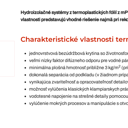
Hydroizolačné systémy z termoplastických fólií z 
vlastnosti predstavujú vhodné riešenie najmä pri rek
Charakteristické vlastnosti te
jednovrstvová bezúdržbová krytina so životnosťou
veľmi nízky faktor difúzneho odporu pre vodné p
2
minimálna plošná hmotnosť približne 3 kg/m
(pr
dokonalá separácia od podkladu (v žiadnom príp
vynikajúca zvariteľnosť a opracovateľnosť detail
možnosť vylúčenia klasických klampiarskych prá
vodotesné napojenie na strešné detaily pomocou 
vylúčenie mokrých procesov a manipulácie s o
Hydoizolačné fólie z mPVC sa spájajú horúcim vzduc
samotná hydroizolačná fólia.