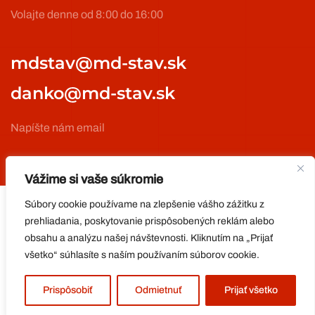
Volajte denne od 8:00 do 16:00
mdstav@md-stav.sk
danko@md-stav.sk
Napíšte nám email
Vážime si vaše súkromie
Súbory cookie používame na zlepšenie vášho zážitku z
prehliadania, poskytovanie prispôsobených reklám alebo
Copyright © 2024 Stav MD s.r.o. Všetky práva vyhradené.
obsahu a analýzu našej návštevnosti. Kliknutím na „Prijať
Realizácia:
COMTECH
.
všetko“ súhlasíte s naším používaním súborov cookie.
Prispôsobiť
Odmietnuť
Prijať všetko