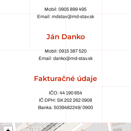
Mobil: 0905 899 495
Email: mdstav@md-stav.sk
Ján Danko
Mobil: 0915 387 520
Email: danko@md-stav.sk
Fakturačné údaje
IČO: 44 190 654
IČ DPH: SK 202 262 0908
Banka: 5039482249/ 0900
+