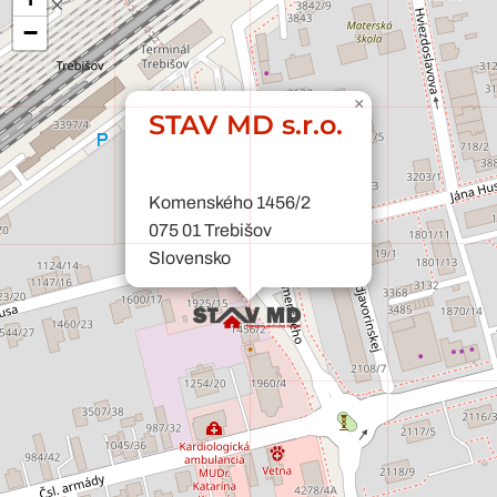
−
×
STAV MD s.r.o.
Komenského 1456/2
075 01 Trebišov
Slovensko